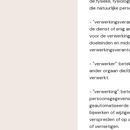
de fysieke, fysiolo
die natuurlijke per
- "verwerkingsveran
de dienst of enig 
voor de verwerking
doeleinden en midde
verwerkingsverant
- "verwerker": bete
ander orgaan die/
verwerkt.
- "verwerking": be
persoonsgegevens o
geautomatiseerde p
bijwerken of wijzig
verspreiden of op a
of vernietigen.