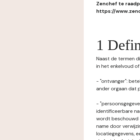
Zenchef te raadpl
https://www.zenc
1 Defin
Naast de termen die
in het enkelvoud o
- "ontvanger": bete
ander orgaan dat p
- "persoonsgegeven
identificeerbare na
wordt beschouwd ee
name door verwijzi
locatiegegevens, ee