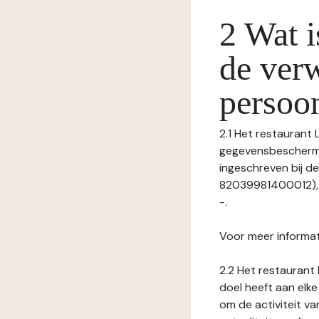
2 Wat i
de ver
persoo
2.1 Het restaurant 
gegevensbeschermin
ingeschreven bij 
82039981400012), m
-.
Voor meer informat
2.2 Het restaurant 
doel heeft aan elke
om de activiteit v