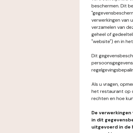
beschermen. Dit be
"gegevensbeschermi
verwerkingen van 
verzamelen van dez
geheel of gedeelte
"website") en in he
Dit gegevensbesche
persoonsgegevens i
regelgevingsbepali
Als u vragen, opmer
het restaurant op 
rechten en hoe kun
De verwerkingen
in dit gegevensb
uitgevoerd in de 