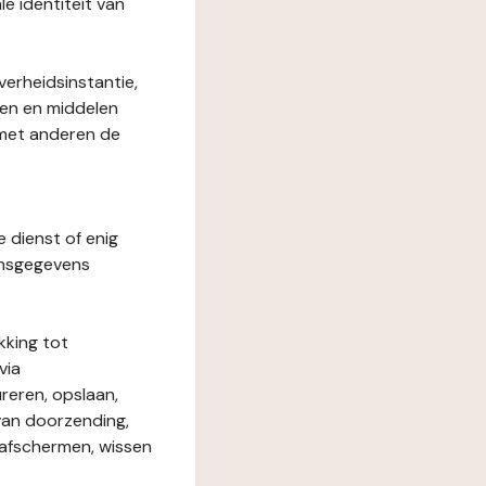
le identiteit van
verheidsinstantie,
den en middelen
 met anderen de
e dienst of enig
onsgegevens
kking tot
via
reren, opslaan,
 van doorzending,
, afschermen, wissen