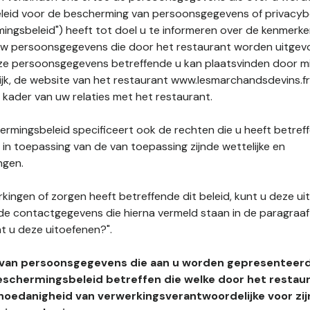
leid voor de bescherming van persoonsgegevens of privacybe
ngsbeleid") heeft tot doel u te informeren over de kenmerke
uw persoonsgegevens die door het restaurant worden uitgev
e persoonsgegevens betreffende u kan plaatsvinden door mid
lijk, de website van het restaurant www.lesmarchandsdevins.fr
t kader van uw relaties met het restaurant.
rmingsbeleid specificeert ook de rechten die u heeft betref
n toepassing van de van toepassing zijnde wettelijke en
ngen.
kingen of zorgen heeft betreffende dit beleid, kunt u deze ui
de contactgegevens die hierna vermeld staan in de paragraaf 
t u deze uitoefenen?".
 van persoonsgegevens die aan u worden gepresenteer
eschermingsbeleid betreffen die welke door het restau
hoedanigheid van verwerkingsverantwoordelijke voor zij