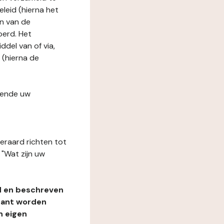
leid (hierna het
n van de
oerd. Het
del van of via,
 (hierna de
fende uw
teraard richten tot
"Wat zijn uw
d en beschreven
rant worden
n eigen