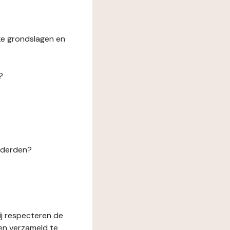
ke grondslagen en
?
n derden?
ij respecteren de
en verzameld te