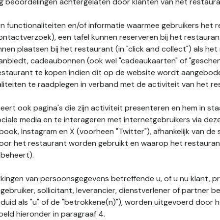
nog beoordelingen achtergelaten door klanten van het restaura
n functionaliteiten en/of informatie waarmee gebruikers het 
ontactverzoek), een tafel kunnen reserveren bij het restauran
nnen plaatsen bij het restaurant (in "click and collect") als he
 aanbiedt, cadeaubonnen (ook wel "cadeaukaarten" of "gesch
estaurant te kopen indien dit op de website wordt aangebo
liteiten te raadplegen in verband met de activiteit van het re
ert ook pagina's die zijn activiteit presenteren en hem in sta
ociale media en te interageren met internetgebruikers via de
book, Instagram en X (voorheen "Twitter"), afhankelijk van de
door het restaurant worden gebruikt en waarop het restauran
 beheert).
ingen van persoonsgegevens betreffende u, of u nu klant, p
gebruiker, sollicitant, leverancier, dienstverlener of partner b
duid als "u" of de "betrokkene(n)"), worden uitgevoerd door 
eld hieronder in paragraaf 4.