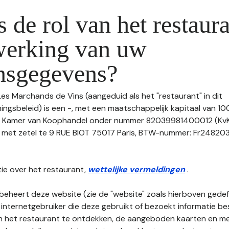
s de rol van het restaura
werking van uw
nsgegevens?
Les Marchands de Vins (aangeduid als het "restaurant" in dit
gsbeleid) is een -, met een maatschappelijk kapitaal van 10
de Kamer van Koophandel onder nummer 82039981400012 (K
et zetel te 9 RUE BIOT 75017 Paris, BTW-nummer: Fr248203998
ie over het restaurant,
wettelijke vermeldingen
.
beheert deze website (zie de "website" zoals hierboven gedefi
 internetgebruiker die deze gebruikt of bezoekt informatie be
an het restaurant te ontdekken, de aangeboden kaarten en men