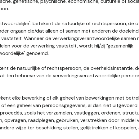
gische, genetische, psychische, economische, culturele of socia
soon.
twoordelijke": betekent de natuurlijke of rechtspersoon, de o
ander orgaan die/dat alleen of samen met anderen de doelein
 vaststelt. Wanneer de verwerkingsverantwoordelijke samen
len voor de verwerking vaststelt, wordt hij/zij "gezamenlijk
woordelijke" genoemd.
kent de natuurlijke of rechtspersoon, de overheidsinstantie, d
dat ten behoeve van de verwerkingsverantwoordelijke perso
tekent elke bewerking of elk geheel van bewerkingen met betre
f een geheel van persoonsgegevens, al dan niet uitgevoerd 
rocedés, zoals het verzamelen, vastleggen, ordenen, structu
en, opvragen, raadplegen, gebruiken, verstrekken door middel
ndere wijze ter beschikking stellen, gelijktrekken of koppelen