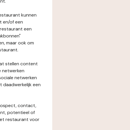
nt.
restaurant kunnen
t en/of een
t restaurant een
enkbonnen"
den, maar ook om
staurant.
at stellen content
ze netwerken
 sociale netwerken
t daadwerkelijk een
rospect, contact,
ent, potentieel of
het restaurant voor