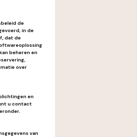
beleid de
evoerd, in de
, dat de
softwareoplossing
 kan beheren en
eservering,
rmatie over
plichtingen en
unt u contact
eronder.
onsgegevens van