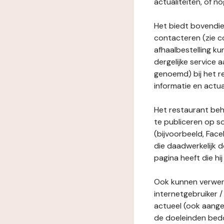
actualiteiten, of 
Het biedt bovendie
contacteren (zie c
afhaalbestelling ku
dergelijke service
genoemd) bij het r
informatie en actua
Het restaurant behe
te publiceren op s
(bijvoorbeeld, Face
die daadwerkelijk 
pagina heeft die hij
Ook kunnen verwerk
internetgebruiker / 
actueel (ook aange
de doeleinden bedo