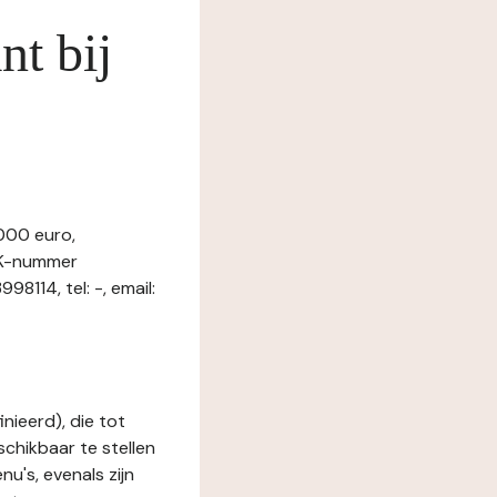
nt bij
000 euro,
vK-nummer
114, tel: -, email:
nieerd), die tot
schikbaar te stellen
u's, evenals zijn