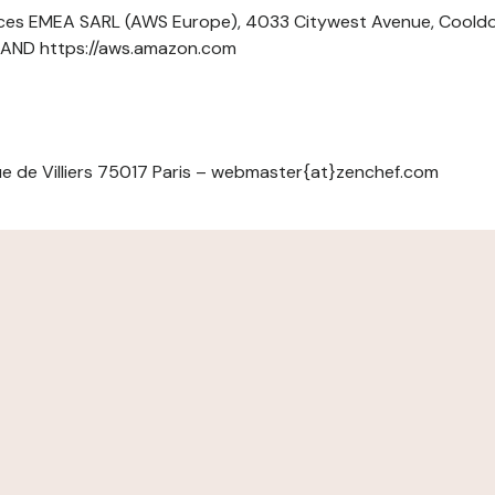
ces EMEA SARL (AWS Europe), 4033 Citywest Avenue, Cool
ELAND https://aws.amazon.com
e de Villiers 75017 Paris – webmaster{at}zenchef.com