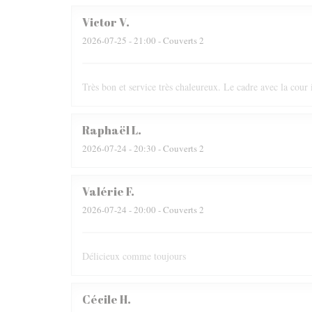
Victor
V
2026-07-25
- 21:00 - Couverts 2
Très bon et service très chaleureux. Le cadre avec la cour i
Raphaël
L
2026-07-24
- 20:30 - Couverts 2
Valérie
F
2026-07-24
- 20:00 - Couverts 2
Délicieux comme toujours
Cécile
H