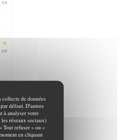
5
/5
:
5
/5
:
la collecte de données
5
/5
:
 par défaut. D'autres
t à analyser votre
c les réseaux sociaux)
« Tout refuser » ou «
5
/5
:
t moment en cliquant