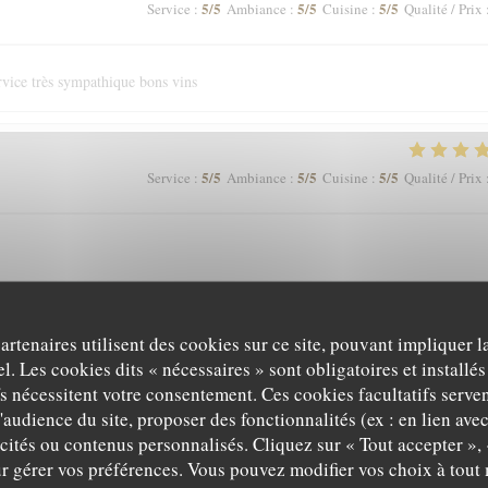
5
/5
5
/5
5
/5
Service
:
Ambiance
:
Cuisine
:
Qualité / Prix
ervice très sympathique bons vins
5
/5
5
/5
5
/5
Service
:
Ambiance
:
Cuisine
:
Qualité / Prix
partenaires utilisent des cookies sur ce site, pouvant impliquer 
5
/5
5
/5
3
/5
Service
:
Ambiance
:
Cuisine
:
Qualité / Prix
l. Les cookies dits « nécessaires » sont obligatoires et installés
fs nécessitent votre consentement. Ces cookies facultatifs serven
'audience du site, proposer des fonctionnalités (ex : en lien ave
icités ou contenus personnalisés. Cliquez sur « Tout accepter », 
5
/5
4
/5
5
/5
Service
:
Ambiance
:
Cuisine
:
Qualité / Prix
r gérer vos préférences. Vous pouvez modifier vos choix à tou