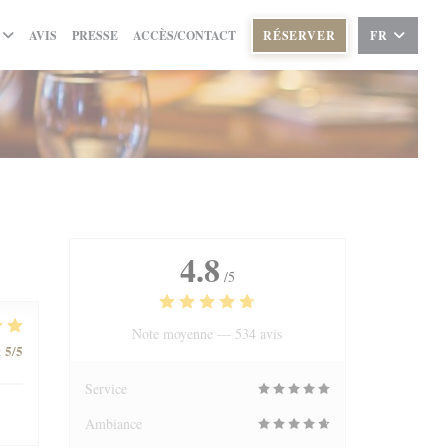
AVIS
PRESSE
ACCÈS/CONTACT
RÉSERVER
FR
4.8
/5
Note moyenne —
534 avis
5
/5
:
Service
Ambiance