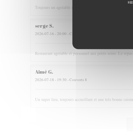
su
Toujours un agréable moment ! Le rapport qualité / prix es
serge
S
2026-07-16
- 20:00 - Couverts 2
Restaurant agréable et personnel aux petits soins. Le repas 
Aimé
G
2026-07-18
- 19:30 - Couverts 8
Un super lieu, toujours accueillant et une très bonne cui