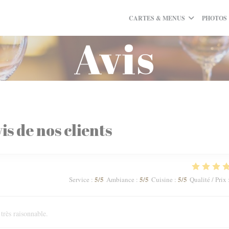
CARTES & MENUS
PHOTOS
Avis
is de nos clients
5
/5
5
/5
5
/5
Service
:
Ambiance
:
Cuisine
:
Qualité / Prix
 très raisonnable.