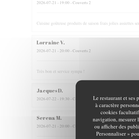
2026-07-21
- 19:00 - Couverts 2
Cuisine goûteuse produits de saison frais jolies assiettes s
Lorraine
V
2026-07-21
- 20:00 - Couverts 2
Très bon et service sympa !
Jacques
D
Le restaurant et ses 
2026-07-22
- 19:30 - Couverts 2
à caractère personne
cookies facultati
Serena
M
navigation, mesurer l
ou afficher des publ
2026-07-21
- 20:00 - Couverts 4
Personnaliser » pou