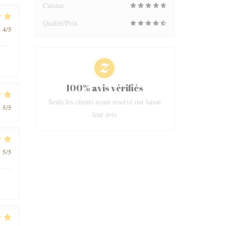
Cuisine
Qualité/Prix
4
/5
:
100% avis vérifiés
Seuls les clients ayant réservé ont laissé
5
/5
:
leur avis
5
/5
: