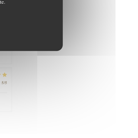
te.
5
/5
:
5
/5
: