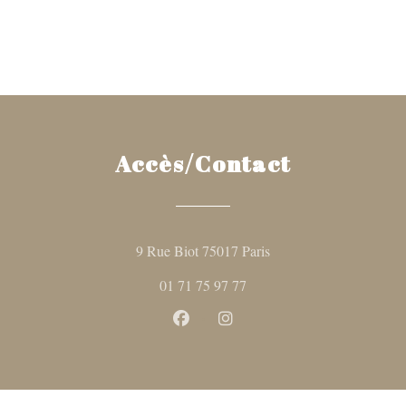
Accès/Contact
((ouvre une nouvelle fen
9 Rue Biot 75017 Paris
01 71 75 97 77
Facebook ((ouvre une nouvelle fen
Instagram ((ouvre une nouve