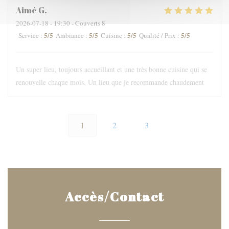
Aimé
G
2026-07-18
- 19:30 - Couverts 8
5
/5
5
/5
5
/5
5
/5
Service
:
Ambiance
:
Cuisine
:
Qualité / Prix
:
Un super lieu, toujours accueillant et une très bonne cuisine qui se
renouvelle chaque mois. Un lieu que je recommande chaudement
1
2
3
Accès/Contact