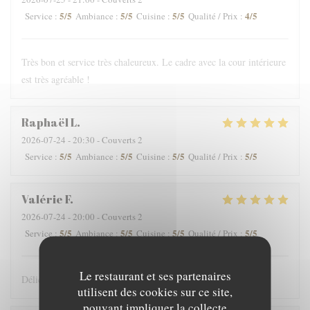
5
/5
5
/5
5
/5
4
/5
Service
:
Ambiance
:
Cuisine
:
Qualité / Prix
:
Très bon et service très chaleureux. Le cadre avec la cour intérieure
est très agréable !
Raphaël
L
2026-07-24
- 20:30 - Couverts 2
5
/5
5
/5
5
/5
5
/5
Service
:
Ambiance
:
Cuisine
:
Qualité / Prix
:
Valérie
F
2026-07-24
- 20:00 - Couverts 2
5
/5
5
/5
5
/5
5
/5
Service
:
Ambiance
:
Cuisine
:
Qualité / Prix
:
Le restaurant et ses partenaires
Délicieux comme toujours
utilisent des cookies sur ce site,
pouvant impliquer la collecte