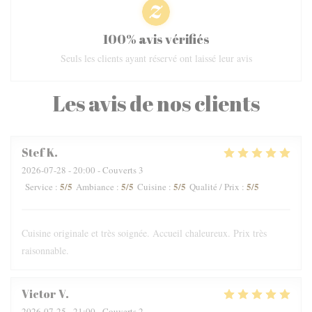
100% avis vérifiés
Seuls les clients ayant réservé ont laissé leur avis
Les avis de nos clients
Stef
K
2026-07-28
- 20:00 - Couverts 3
5
/5
5
/5
5
/5
5
/5
Service
:
Ambiance
:
Cuisine
:
Qualité / Prix
:
Cuisine originale et très soignée. Accueil chaleureux. Prix très
raisonnable.
Victor
V
2026-07-25
- 21:00 - Couverts 2