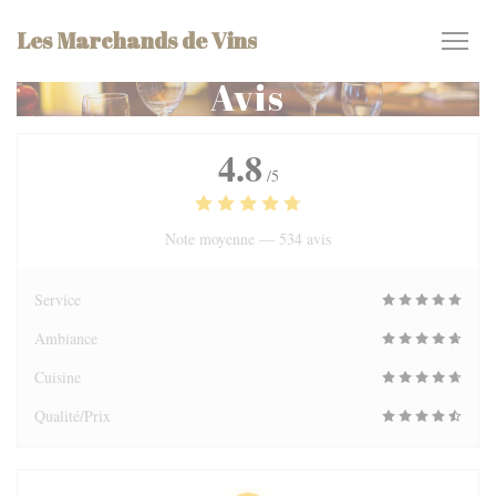
Personnalisation de vos choix en matière de cookies
Les Marchands de Vins
Avis
4.8
/5
Note moyenne —
534 avis
Service
Ambiance
Cuisine
Qualité/Prix