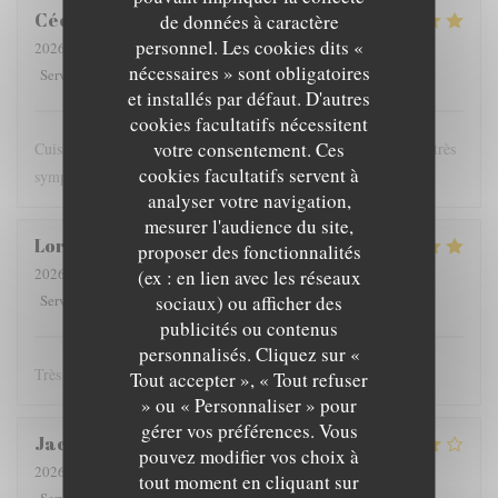
Cécile
H
de données à caractère
personnel. Les cookies dits «
2026-07-21
- 19:00 - Couverts 2
nécessaires » sont obligatoires
5
/5
5
/5
5
/5
5
/5
Service
:
Ambiance
:
Cuisine
:
Qualité / Prix
:
et installés par défaut. D'autres
cookies facultatifs nécessitent
votre consentement. Ces
Cuisine goûteuse produits de saison frais jolies assiettes service très
cookies facultatifs servent à
sympathique bons vins
analyser votre navigation,
mesurer l'audience du site,
Lorraine
V
proposer des fonctionnalités
2026-07-21
- 20:00 - Couverts 2
(ex : en lien avec les réseaux
5
/5
5
/5
5
/5
5
/5
sociaux) ou afficher des
Service
:
Ambiance
:
Cuisine
:
Qualité / Prix
:
publicités ou contenus
personnalisés. Cliquez sur «
Très bon et service sympa !
Tout accepter », « Tout refuser
» ou « Personnaliser » pour
gérer vos préférences. Vous
Jacques
D
pouvez modifier vos choix à
2026-07-22
- 19:30 - Couverts 2
tout moment en cliquant sur
5
/5
5
/5
3
/5
5
/5