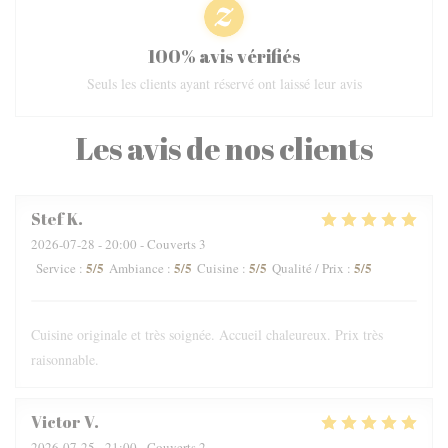
100% avis vérifiés
Seuls les clients ayant réservé ont laissé leur avis
Les avis de nos clients
Stef
K
2026-07-28
- 20:00 - Couverts 3
5
/5
5
/5
5
/5
5
/5
Service
:
Ambiance
:
Cuisine
:
Qualité / Prix
:
Cuisine originale et très soignée. Accueil chaleureux. Prix très
raisonnable.
Victor
V
2026-07-25
- 21:00 - Couverts 2