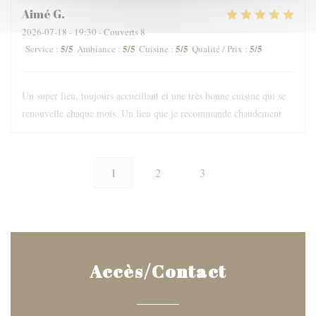
Aimé
G
2026-07-18
- 19:30 - Couverts 8
5
/5
5
/5
5
/5
5
/5
Service
:
Ambiance
:
Cuisine
:
Qualité / Prix
:
Un super lieu, toujours accueillant et une très bonne cuisine qui se
renouvelle chaque mois. Un lieu que je recommande chaudement
1
2
3
Accès/Contact