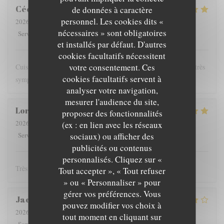
Cécile
H
de données à caractère
personnel. Les cookies dits «
2026-07-21
- 19:00 - Couverts 2
nécessaires » sont obligatoires
5
/5
5
/5
5
/5
5
/5
Service
:
Ambiance
:
Cuisine
:
Qualité / Prix
:
et installés par défaut. D'autres
cookies facultatifs nécessitent
votre consentement. Ces
Cuisine goûteuse produits de saison frais jolies assiettes service très
cookies facultatifs servent à
sympathique bons vins
analyser votre navigation,
mesurer l'audience du site,
Lorraine
V
proposer des fonctionnalités
2026-07-21
- 20:00 - Couverts 2
(ex : en lien avec les réseaux
5
/5
5
/5
5
/5
5
/5
sociaux) ou afficher des
Service
:
Ambiance
:
Cuisine
:
Qualité / Prix
:
publicités ou contenus
personnalisés. Cliquez sur «
Très bon et service sympa !
Tout accepter », « Tout refuser
» ou « Personnaliser » pour
gérer vos préférences. Vous
Jacques
D
pouvez modifier vos choix à
2026-07-22
- 19:30 - Couverts 2
tout moment en cliquant sur
5
/5
5
/5
3
/5
5
/5