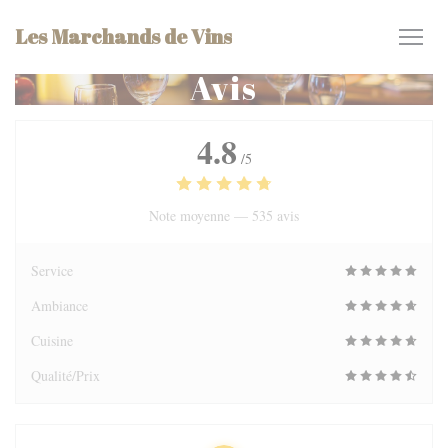
Personnalisation de vos choix en matière de cookies
Les Marchands de Vins
Avis
4.8
/5
Note moyenne —
535 avis
Service
Ambiance
Cuisine
Qualité/Prix