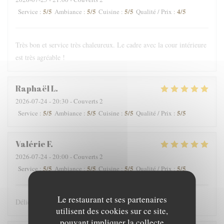
5
/5
5
/5
5
/5
4
/5
Service
:
Ambiance
:
Cuisine
:
Qualité / Prix
:
Très bon et service très chaleureux. Le cadre avec la cour intérieure
est très agréable !
Raphaël
L
2026-07-24
- 20:30 - Couverts 2
5
/5
5
/5
5
/5
5
/5
Service
:
Ambiance
:
Cuisine
:
Qualité / Prix
:
Valérie
F
2026-07-24
- 20:00 - Couverts 2
5
/5
5
/5
5
/5
5
/5
Service
:
Ambiance
:
Cuisine
:
Qualité / Prix
:
Le restaurant et ses partenaires
Délicieux comme toujours
utilisent des cookies sur ce site,
pouvant impliquer la collecte