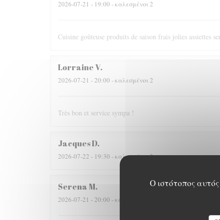
2026-07-21
- 19:00 - καλεσμένοι 2
Cuisine goûteuse produits de saison frais jolies assiettes s
Lorraine
V
2026-07-21
- 20:00 - καλεσμένοι 2
Très bon et service sympa !
Jacques
D
2026-07-22
- 19:30 - καλεσμένοι 2
Ο ιστότοπος αυτός 
Serena
M
2026-07-21
- 20:00 - καλεσμένοι 4