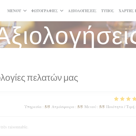
ΜΕΝΟΎ
ΦΩΤΟΓΡΑΦΊΕΣ
ΑΞΙΟΛΟΓΉΣΕΙΣ
ΤΎΠΟΣ
ΧΆΡΤΗΣ 
Αξιολογήσει
λογίες πελατών μας
5
/5
5
/5
5
/5
Υπηρεσία
:
Ατμόσφαιρα
:
Μενού
:
Ποιότητα / Τιμή
 très raisonnable.