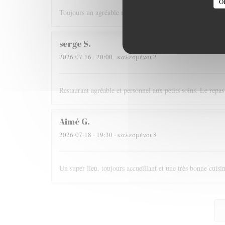
O
Toujours un agréable moment ! Le rapport qualité / prix es
serge
S
2026-07-16
- 20:00 - καλεσμένοι 2
Restaurant agréable et personnel aux petits soins. Le repas 
Aimé
G
2026-07-18
- 19:30 - καλεσμένοι 8
Un super lieu, toujours accueillant et une très bonne cui