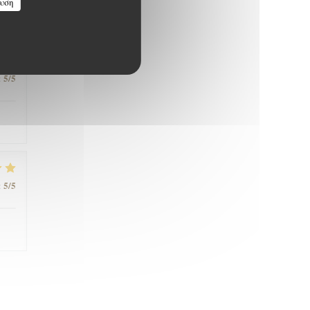
υση
5
/5
:
5
/5
: