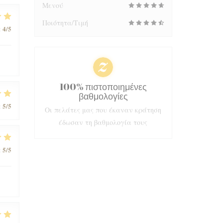
Μενού
Ποιότητα/Τιμή
4
/5
:
100% πιστοποιημένες
βαθμολογίες
5
/5
:
Οι πελάτες μας που έκαναν κράτηση
έδωσαν τη βαθμολογία τους
5
/5
: