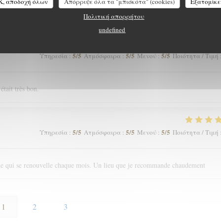
K, αποδοχή όλων
Απόρριψε όλα τα "μπισκότα" (cookies)
Εξατομίκε
t juste excellent
Πολιτική απορρήτου
undefined
5
/5
5
/5
5
/5
Υπηρεσία
:
Ατμόσφαιρα
:
Μενού
:
Ποιότητα / Τιμή
était très bon.
5
/5
5
/5
5
/5
Υπηρεσία
:
Ατμόσφαιρα
:
Μενού
:
Ποιότητα / Τιμή
sine qui se renouvelle chaque mois. Un lieu que je recommande chaudement
1
2
3