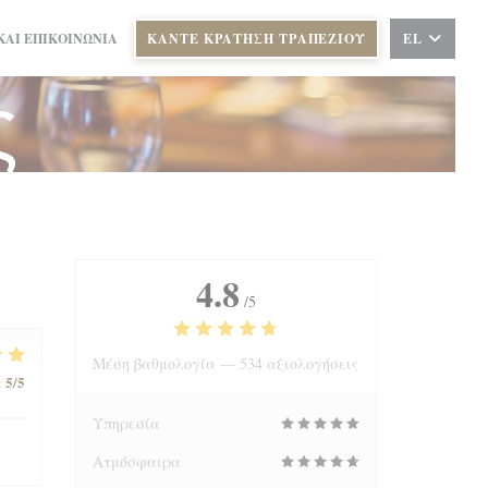
ΚΑΙ ΕΠΙΚΟΙΝΩΝΊΑ
ΚΆΝΤΕ ΚΡΆΤΗΣΗ ΤΡΑΠΕΖΙΟΎ
EL
ς
4.8
/5
Μέση βαθμολογία —
534 αξιολογήσεις
5
/5
:
Υπηρεσία
Ατμόσφαιρα