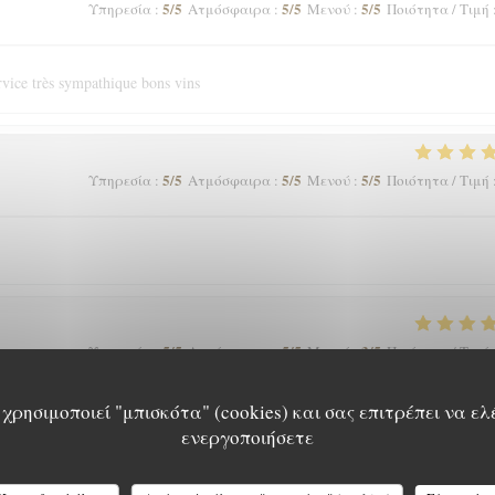
5
/5
5
/5
5
/5
Υπηρεσία
:
Ατμόσφαιρα
:
Μενού
:
Ποιότητα / Τιμή
ervice très sympathique bons vins
5
/5
5
/5
5
/5
Υπηρεσία
:
Ατμόσφαιρα
:
Μενού
:
Ποιότητα / Τιμή
5
/5
5
/5
3
/5
Υπηρεσία
:
Ατμόσφαιρα
:
Μενού
:
Ποιότητα / Τιμή
χρησιμοποιεί "μπισκότα" (cookies) και σας επιτρέπει να ελ
ενεργοποιήσετε
5
/5
4
/5
5
/5
Υπηρεσία
:
Ατμόσφαιρα
:
Μενού
:
Ποιότητα / Τιμή