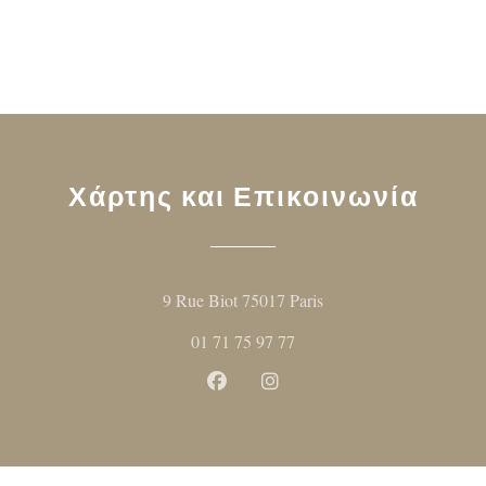
Χάρτης και Επικοινωνία
((ανοίγει σε νέο παρ
9 Rue Biot 75017 Paris
01 71 75 97 77
Facebook ((ανοίγει σε νέο παρ
Instagram ((ανοίγει σε ν