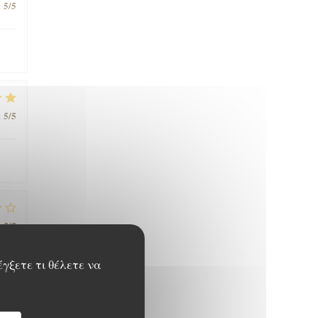
5
/5
:
5
/5
:
5
/5
:
έγξετε τι θέλετε να
5
/5
: