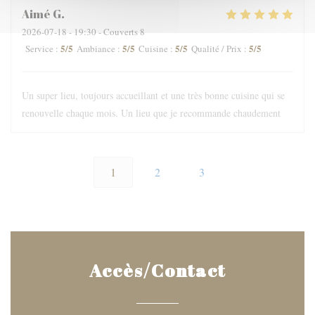
Aimé
G
2026-07-18
- 19:30 - Couverts 8
5
/5
5
/5
5
/5
5
/5
Service
:
Ambiance
:
Cuisine
:
Qualité / Prix
:
Un super lieu, toujours accueillant et une très bonne cuisine qui se
renouvelle chaque mois. Un lieu que je recommande chaudement
1
2
3
Accès/Contact