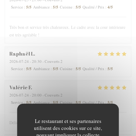
5
/5
5
/5
5
/5
4
/5
Service
:
Ambiance
:
Cuisine
:
Qualité / Prix
:
Très bon et service très chaleureux. Le cadre avec la cour intérieure
est très agréable !
Raphaël
L
2026-07-24
- 20:30 - Couverts 2
5
/5
5
/5
5
/5
5
/5
Service
:
Ambiance
:
Cuisine
:
Qualité / Prix
:
Valérie
F
2026-07-24
- 20:00 - Couverts 2
5
/5
5
/5
5
/5
5
/5
Service
:
Ambiance
:
Cuisine
:
Qualité / Prix
:
Le restaurant et ses partenaires
Délicieux comme toujours
utilisent des cookies sur ce site,
pouvant impliquer la collecte