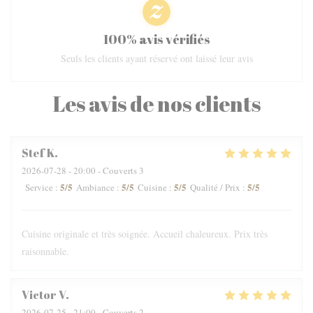
100% avis vérifiés
Seuls les clients ayant réservé ont laissé leur avis
Les avis de nos clients
Stef
K
2026-07-28
- 20:00 - Couverts 3
5
/5
5
/5
5
/5
5
/5
Service
:
Ambiance
:
Cuisine
:
Qualité / Prix
:
Cuisine originale et très soignée. Accueil chaleureux. Prix très
raisonnable.
Victor
V
2026-07-25
- 21:00 - Couverts 2