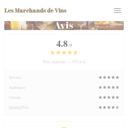
Personnalisation de vos choix en matière de cookies
Les Marchands de Vins
Avis
4.8
/5
Note moyenne —
535 avis
Service
Ambiance
Cuisine
Qualité/Prix