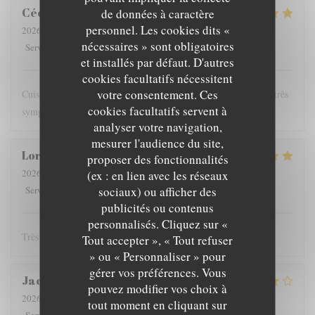
Cécile
H
de données à caractère
personnel. Les cookies dits «
2026-07-21
- 19:00 - Couverts 2
nécessaires » sont obligatoires
5
/5
5
/5
5
/5
5
/5
Service
:
Ambiance
:
Cuisine
:
Qualité / Prix
:
et installés par défaut. D'autres
cookies facultatifs nécessitent
votre consentement. Ces
Cuisine goûteuse produits de saison frais jolies assiettes service très
cookies facultatifs servent à
sympathique bons vins
analyser votre navigation,
mesurer l'audience du site,
Lorraine
V
proposer des fonctionnalités
2026-07-21
- 20:00 - Couverts 2
(ex : en lien avec les réseaux
5
/5
5
/5
5
/5
5
/5
sociaux) ou afficher des
Service
:
Ambiance
:
Cuisine
:
Qualité / Prix
:
publicités ou contenus
personnalisés. Cliquez sur «
Très bon et service sympa !
Tout accepter », « Tout refuser
» ou « Personnaliser » pour
gérer vos préférences. Vous
Jacques
D
pouvez modifier vos choix à
2026-07-22
- 19:30 - Couverts 2
tout moment en cliquant sur
5
/5
5
/5
3
/5
5
/5