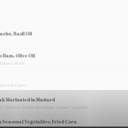
ho, Basil Oil
 Ham, Olive Oil
 Spinach Shoots
uce with Capers
k Marinated in Mustard
ry Tomatoes, Pickled Red Onions, Lemon Vinaigrette
h Seasonal Vegetables, Fried Corn