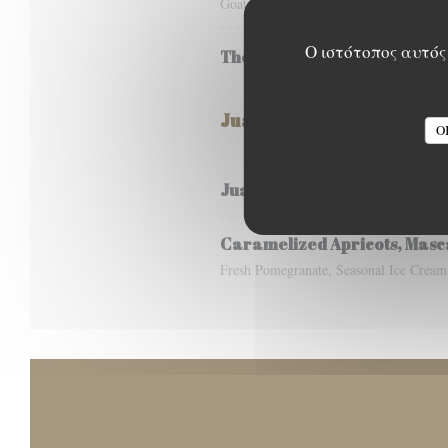
Goat Cheese Cream, Courgette Flower 
Ο ιστότοπος αυτός 
The Chef’s Mood
Juan’s Little Desserts
O
Juan's Tiramisu, Chocolate 
Caramelized Apricots, Mas
Fresh Pomegranate, Seasonal Ice Cream