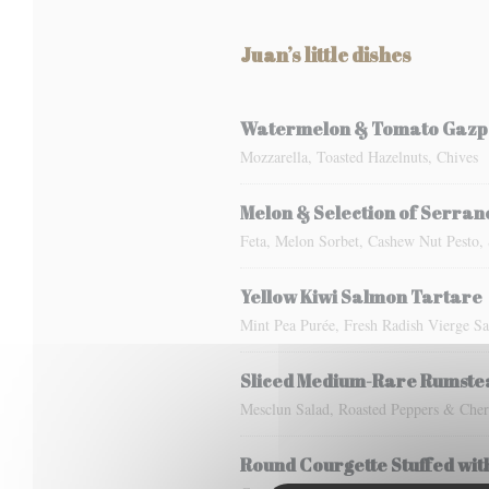
Juan’s little dishes
Watermelon & Tomato Gazpac
Mozzarella, Toasted Hazelnuts, Chives
Melon & Selection of Serrano
Feta, Melon Sorbet, Cashew Nut Pesto,
Yellow Kiwi Salmon Tartare
Mint Pea Purée, Fresh Radish Vierge Sa
Sliced Medium-Rare Rumstea
Mesclun Salad, Roasted Peppers & Cher
Round Courgette Stuffed wit