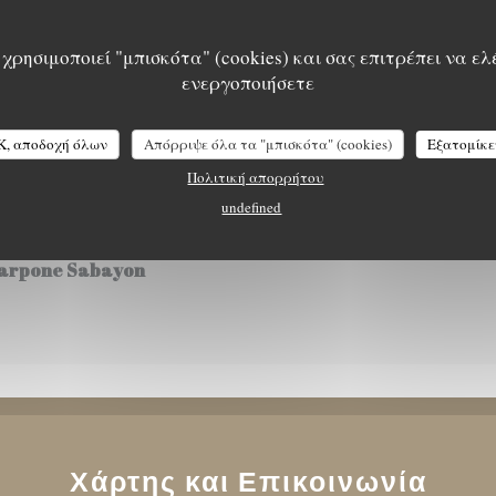
& Smoked Paprika Oil
χρησιμοποιεί "μπισκότα" (cookies) και σας επιτρέπει να ελ
ενεργοποιήσετε
K, αποδοχή όλων
Απόρριψε όλα τα "μπισκότα" (cookies)
Εξατομίκε
Πολιτική απορρήτου
undefined
Biscuit Crumbs
carpone Sabayon
Χάρτης και Επικοινωνία