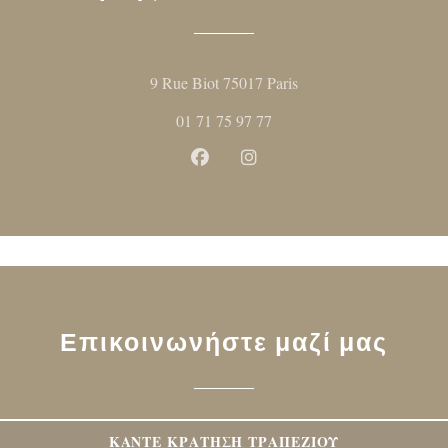
((ανοίγει σε νέο παρ
9 Rue Biot 75017 Paris
01 71 75 97 77
Facebook ((ανοίγει σε νέο παρ
Instagram ((ανοίγει σε ν
Επικοινωνήστε μαζί μας
ΚΆΝΤΕ ΚΡΆΤΗΣΗ ΤΡΑΠΕΖΙΟΎ