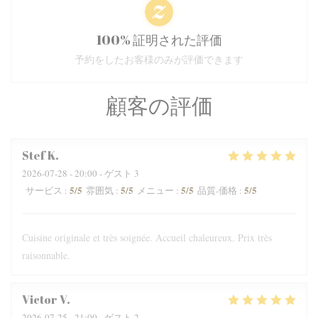
100% 証明された評価
予約をしたお客様のみが評価できます
顧客の評価
Stef
K
2026-07-28
- 20:00 - ゲスト 3
5
/5
5
/5
5
/5
5
/5
サービス
:
雰囲気
:
メニュー
:
品質-価格
:
Cuisine originale et très soignée. Accueil chaleureux. Prix très
raisonnable.
Victor
V
2026-07-25
- 21:00 - ゲスト 2