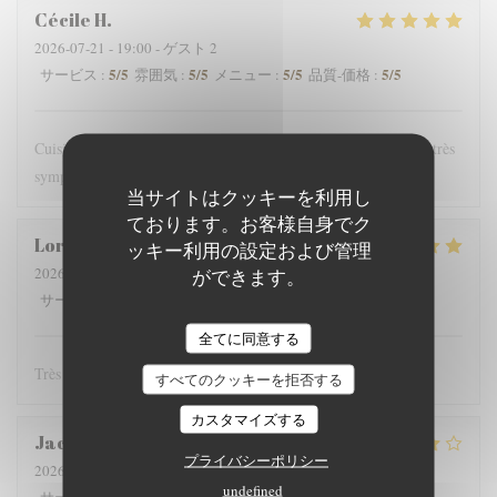
Cécile
H
2026-07-21
- 19:00 - ゲスト 2
5
/5
5
/5
5
/5
5
/5
サービス
:
雰囲気
:
メニュー
:
品質-価格
:
Cuisine goûteuse produits de saison frais jolies assiettes service très
sympathique bons vins
当サイトはクッキーを利用し
ております。お客様自身でク
Lorraine
V
ッキー利用の設定および管理
2026-07-21
- 20:00 - ゲスト 2
ができます。
5
/5
5
/5
5
/5
5
/5
サービス
:
雰囲気
:
メニュー
:
品質-価格
:
全てに同意する
Très bon et service sympa !
すべてのクッキーを拒否する
カスタマイズする
Jacques
D
プライバシーポリシー
2026-07-22
- 19:30 - ゲスト 2
undefined
5
/5
5
/5
3
/5
5
/5