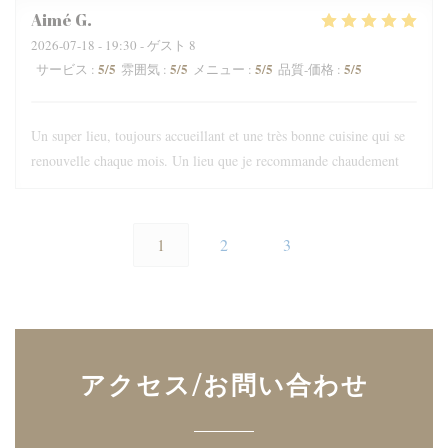
Aimé
G
2026-07-18
- 19:30 - ゲスト 8
5
/5
5
/5
5
/5
5
/5
サービス
:
雰囲気
:
メニュー
:
品質-価格
:
Un super lieu, toujours accueillant et une très bonne cuisine qui se
renouvelle chaque mois. Un lieu que je recommande chaudement
1
2
3
アクセス/お問い合わせ