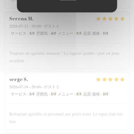
サービス
:
雰囲気
:
メニュー
:
品質-価格
:
Serena
M
2026-07-21
- 20:00 - ゲスト 4
5
/5
4
/5
5
/5
5
/5
サービス
:
雰囲気
:
メニュー
:
品質-価格
:
Toujours un agréable moment ! Le rapport qualité / prix est juste
excellent
serge
S
2026-07-16
- 20:00 - ゲスト 2
5
/5
5
/5
5
/5
5
/5
サービス
:
雰囲気
:
メニュー
:
品質-価格
:
Restaurant agréable et personnel aux petits soins. Le repas était très
bon.