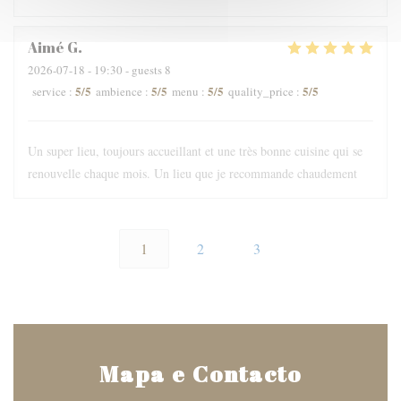
Aimé
G
2026-07-18
- 19:30 - guests 8
5
/5
5
/5
5
/5
5
/5
service
:
ambience
:
menu
:
quality_price
:
Un super lieu, toujours accueillant et une très bonne cuisine qui se
renouvelle chaque mois. Un lieu que je recommande chaudement
1
2
3
Mapa e Contacto