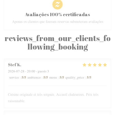
Avaliações 100% certificadas
Apenas os clientes que fizeram reservas submeteram avaliações
reviews_from_our_clients_fo
llowing_booking
Stef
K
2026-07-28
- 20:00 - guests 3
5
/5
5
/5
5
/5
5
/5
service
:
ambience
:
menu
:
quality_price
:
Cuisine originale et très soignée. Accueil chaleureux. Prix très
raisonnable.