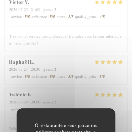
Victor
V
2026-07-25
- 21:00 - guests 2
5
/5
5
/5
5
/5
4
/5
service
:
ambience
:
menu
:
quality_price
:
Très bon et service très chaleureux. Le cadre avec la cour intérieure
est très agréable !
Raphaël
L
2026-07-24
- 20:30 - guests 2
5
/5
5
/5
5
/5
5
/5
service
:
ambience
:
menu
:
quality_price
:
Valérie
F
2026-07-24
- 20:00 - guests 2
5
/5
5
/5
5
/5
5
/5
service
:
ambience
:
menu
:
quality_price
:
O restaurante e seus parceiros
Délicieux comme toujours
utilizam cookies neste site, o