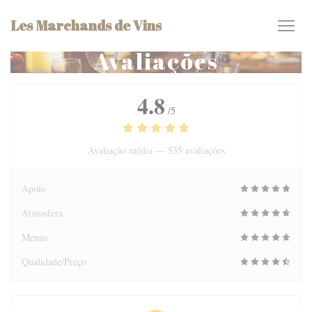
Painel de Gerenciamento de Cookies
Les Marchands de Vins
Avaliações
4.8
/5
Avaliação média —
535 avaliações
Apoio
Atmosfera
Menus
Qualidade/Preço