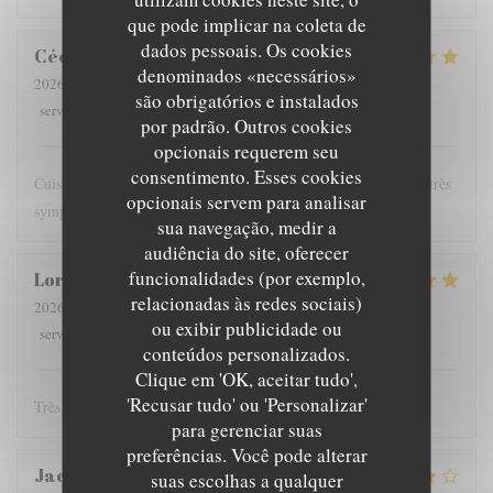
que pode implicar na coleta de
dados pessoais. Os cookies
Cécile
H
denominados «necessários»
2026-07-21
- 19:00 - guests 2
são obrigatórios e instalados
5
/5
5
/5
5
/5
5
/5
service
:
ambience
:
menu
:
quality_price
:
por padrão. Outros cookies
opcionais requerem seu
consentimento. Esses cookies
Cuisine goûteuse produits de saison frais jolies assiettes service très
opcionais servem para analisar
sympathique bons vins
sua navegação, medir a
audiência do site, oferecer
funcionalidades (por exemplo,
Lorraine
V
relacionadas às redes sociais)
2026-07-21
- 20:00 - guests 2
ou exibir publicidade ou
5
/5
5
/5
5
/5
5
/5
service
:
ambience
:
menu
:
quality_price
:
conteúdos personalizados.
Clique em 'OK, aceitar tudo',
'Recusar tudo' ou 'Personalizar'
Très bon et service sympa !
para gerenciar suas
preferências. Você pode alterar
Jacques
D
suas escolhas a qualquer